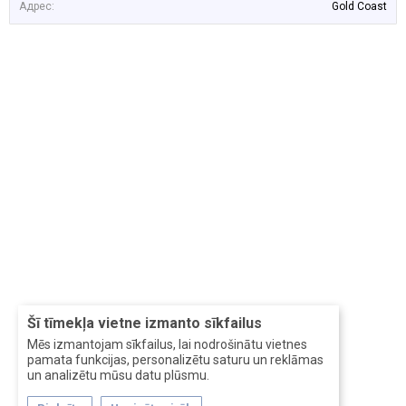
Адрес:
Gold Coast
Šī tīmekļa vietne izmanto sīkfailus
Mēs izmantojam sīkfailus, lai nodrošinātu vietnes
pamata funkcijas, personalizētu saturu un reklāmas
un analizētu mūsu datu plūsmu.