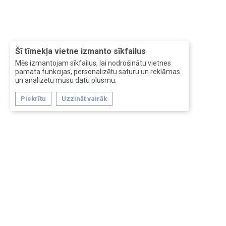
Šī tīmekļa vietne izmanto sīkfailus
Mēs izmantojam sīkfailus, lai nodrošinātu vietnes
pamata funkcijas, personalizētu saturu un reklāmas
un analizētu mūsu datu plūsmu.
Piekrītu
Uzzināt vairāk