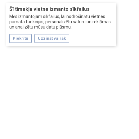
Šī tīmekļa vietne izmanto sīkfailus
Mēs izmantojam sīkfailus, lai nodrošinātu vietnes
pamata funkcijas, personalizētu saturu un reklāmas
un analizētu mūsu datu plūsmu.
Piekrītu
Uzzināt vairāk