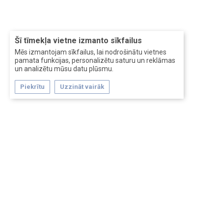
Šī tīmekļa vietne izmanto sīkfailus
Mēs izmantojam sīkfailus, lai nodrošinātu vietnes
pamata funkcijas, personalizētu saturu un reklāmas
un analizētu mūsu datu plūsmu.
Piekrītu
Uzzināt vairāk