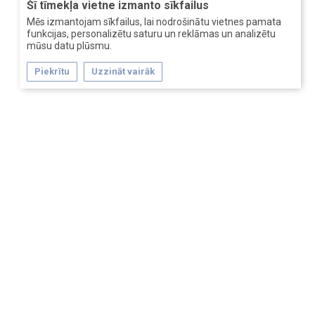
Šī tīmekļa vietne izmanto sīkfailus
Mēs izmantojam sīkfailus, lai nodrošinātu vietnes pamata
funkcijas, personalizētu saturu un reklāmas un analizētu
mūsu datu plūsmu.
Piekrītu
Uzzināt vairāk