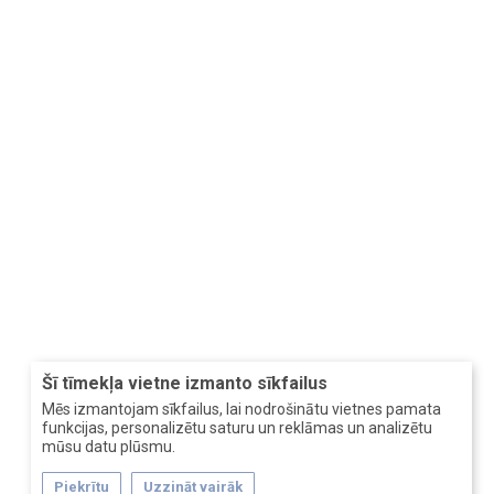
Šī tīmekļa vietne izmanto sīkfailus
Mēs izmantojam sīkfailus, lai nodrošinātu vietnes pamata
funkcijas, personalizētu saturu un reklāmas un analizētu
mūsu datu plūsmu.
Piekrītu
Uzzināt vairāk