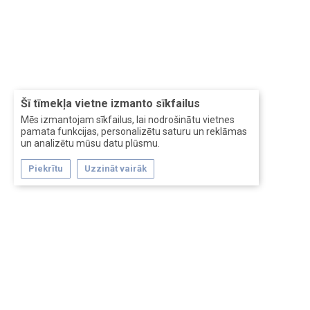
Šī tīmekļa vietne izmanto sīkfailus
Mēs izmantojam sīkfailus, lai nodrošinātu vietnes
pamata funkcijas, personalizētu saturu un reklāmas
un analizētu mūsu datu plūsmu.
Piekrītu
Uzzināt vairāk