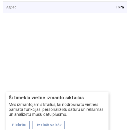
Адрес:
Рига
Šī tīmekļa vietne izmanto sīkfailus
Mēs izmantojam sīkfailus, lai nodrošinātu vietnes
pamata funkcijas, personalizētu saturu un reklāmas
un analizētu mūsu datu plūsmu.
Piekrītu
Uzzināt vairāk