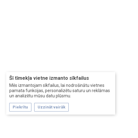
Šī tīmekļa vietne izmanto sīkfailus
Mēs izmantojam sīkfailus, lai nodrošinātu vietnes
pamata funkcijas, personalizētu saturu un reklāmas
un analizētu mūsu datu plūsmu.
Piekrītu
Uzzināt vairāk