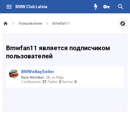
BMW Club Latvia
Пользователи
Bmwfan11
Bmwfan11 является подписчиком
пользователей
BMWeBaySeller
New Member
, 28,
из
Riga
Сообщения:
37
Лайки:
0
Баллы:
0