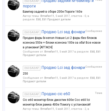
Продаю задний М-бампер и
E60 БАЗАР
пороги
Бампер задний в сборе 200е Пороги 160е
Автор темы:
Bmwfan11
,
5 май 2017
, ответов - 0, в
разделе:
Е60, E61 Продают детали
Продаю Lci зад фонари
Сообщение
E60 БАЗАР
Продаю фары bi-xenon Новые Lci 2 фары без блоков
ксенона 550е + блоки ксенона 100е за оба! Все новое
в упаковке! [ATTACH]
Сообщение от:
Bmwfan11
,
5 май 2017
в разделе:
Е60, E61
Продают детали
Продаю Lci зад фонари
Сообщение
E60 БАЗАР
250
Сообщение от:
Bmwfan11
,
5 май 2017
в разделе:
Е60, E61
Продают детали
Продаю cic e60
Тема
E60 БАЗАР
Cic e60 монитор блок джостик 600е Ссс е60 lci
монитор блок рамка 400е Помогу с установкой!
Автор темы:
Bmwfan11
,
5 май 2017
, ответов - 2, в