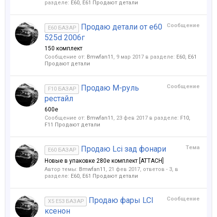
разделе:
Е60, E61 Продают детали
Продаю детали от е60
Сообщение
E60 БАЗАР
525d 2006г
150 комплект
Сообщение от:
Bmwfan11
,
9 мар 2017
в разделе:
Е60, E61
Продают детали
Продаю М-руль
Сообщение
F10 БАЗАР
рестайл
600е
Сообщение от:
Bmwfan11
,
23 фев 2017
в разделе:
F10,
F11 Продают детали
Продаю Lci зад фонари
Тема
E60 БАЗАР
Новые в упаковке 280е комплект [ATTACH]
Автор темы:
Bmwfan11
,
21 фев 2017
, ответов - 3, в
разделе:
Е60, E61 Продают детали
Продаю фары LCI
Сообщение
X5 E53 БАЗАР
ксенон