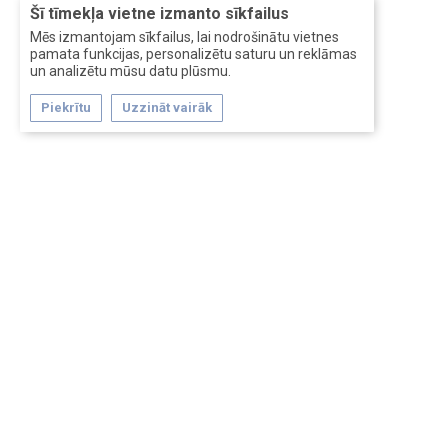
Šī tīmekļa vietne izmanto sīkfailus
Mēs izmantojam sīkfailus, lai nodrošinātu vietnes
pamata funkcijas, personalizētu saturu un reklāmas
un analizētu mūsu datu plūsmu.
Piekrītu
Uzzināt vairāk
Forum software by XenForo™
Перевод:
XF-Russia.ru
Сделано в
Entrypoint
Обратная связь
Помощь
Условия и правила