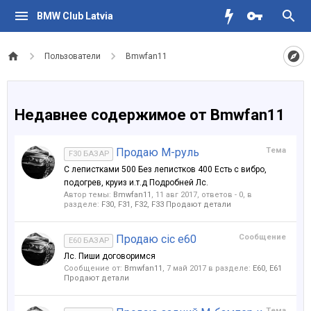
BMW Club Latvia
Пользователи
Bmwfan11
Недавнее содержимое от Bmwfan11
Продаю М-руль
Тема
F30 БАЗАР
С лепистками 500 Без лепистков 400 Есть с вибро,
подогрев, круиз и.т.д Подробней Лс.
Автор темы:
Bmwfan11
,
11 авг 2017
, ответов - 0, в
разделе:
F30, F31, F32, F33 Продают детали
Продаю cic e60
Сообщение
E60 БАЗАР
Лс. Пиши договоримся
Сообщение от:
Bmwfan11
,
7 май 2017
в разделе:
Е60, E61
Продают детали
Тема