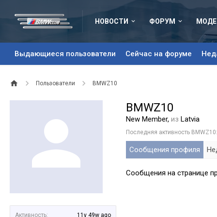
НОВОСТИ
ФОРУМ
МОДЕ
Выдающиеся пользователи
Сейчас на форуме
Нед
Пользователи
BMWZ10
BMWZ10
New Member
,
из
Latvia
Последняя активность BMWZ10
Сообщения профиля
Не
Сообщения на странице п
Активность:
11y 49w ago