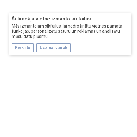
Šī tīmekļa vietne izmanto sīkfailus
Mēs izmantojam sīkfailus, lai nodrošinātu vietnes pamata
funkcijas, personalizētu saturu un reklāmas un analizētu
mūsu datu plūsmu.
Piekrītu
Uzzināt vairāk