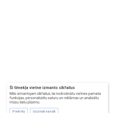
Šī tīmekļa vietne izmanto sīkfailus
Mēs izmantojam sīkfailus, lai nodrošinātu vietnes pamata
funkcijas, personalizētu saturu un reklāmas un analizētu
mūsu datu plūsmu.
Piekrītu
Uzzināt vairāk