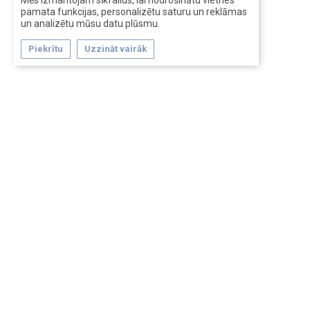
Mēs izmantojam sīkfailus, lai nodrošinātu vietnes
pamata funkcijas, personalizētu saturu un reklāmas
un analizētu mūsu datu plūsmu.
Piekrītu
Uzzināt vairāk