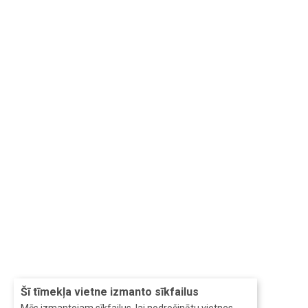
Šī tīmekļa vietne izmanto sīkfailus