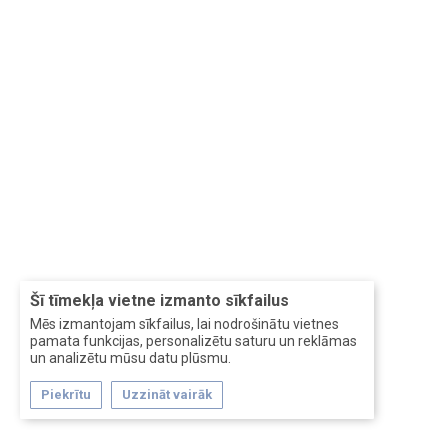
Šī tīmekļa vietne izmanto sīkfailus
Mēs izmantojam sīkfailus, lai nodrošinātu vietnes
pamata funkcijas, personalizētu saturu un reklāmas
un analizētu mūsu datu plūsmu.
Piekrītu
Uzzināt vairāk