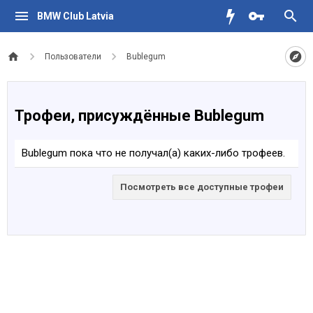
BMW Club Latvia
Пользователи
Bublegum
Трофеи, присуждённые Bublegum
Bublegum пока что не получал(а) каких-либо трофеев.
Посмотреть все доступные трофеи