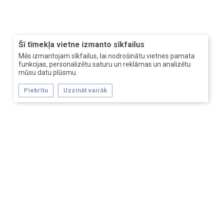
Šī tīmekļa vietne izmanto sīkfailus
Mēs izmantojam sīkfailus, lai nodrošinātu vietnes pamata
funkcijas, personalizētu saturu un reklāmas un analizētu
mūsu datu plūsmu.
Piekrītu
Uzzināt vairāk