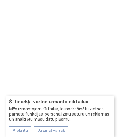
Šī tīmekļa vietne izmanto sīkfailus
Mēs izmantojam sīkfailus, lai nodrošinātu vietnes
pamata funkcijas, personalizētu saturu un reklāmas
un analizētu mūsu datu plūsmu.
Piekrītu
Uzzināt vairāk