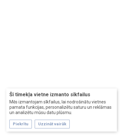
Šī tīmekļa vietne izmanto sīkfailus
Mēs izmantojam sīkfailus, lai nodrošinātu vietnes
pamata funkcijas, personalizētu saturu un reklāmas
un analizētu mūsu datu plūsmu.
Piekrītu
Uzzināt vairāk