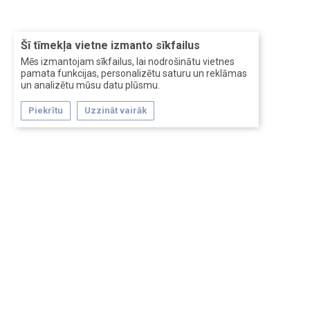
Šī tīmekļa vietne izmanto sīkfailus
Mēs izmantojam sīkfailus, lai nodrošinātu vietnes
pamata funkcijas, personalizētu saturu un reklāmas
un analizētu mūsu datu plūsmu.
Piekrītu
Uzzināt vairāk