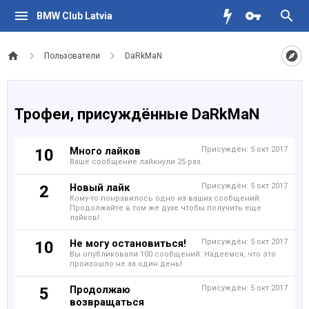
BMW Club Latvia
Пользователи
DaRkMaN
Трофеи, присуждённые DaRkMaN
Много лайков
Присуждён:
5 окт 2017
10
Ваше сообщение лайкнули 25 раз.
Новый лайк
Присуждён:
5 окт 2017
2
Кому-то понравилось одно из ваших сообщений.
Продолжайте в том же духе чтобы получить еще
лайков!
Не могу остановиться!
Присуждён:
5 окт 2017
10
Вы опубликовали 100 сообщений. Надеемся, что это
произошло не за один день!
Продолжаю
Присуждён:
5 окт 2017
5
возвращаться