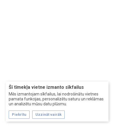
Šī tīmekļa vietne izmanto sīkfailus
Mēs izmantojam sīkfailus, lai nodrošinātu vietnes
pamata funkcijas, personalizētu saturu un reklāmas
un analizētu mūsu datu plūsmu.
Piekrītu
Uzzināt vairāk