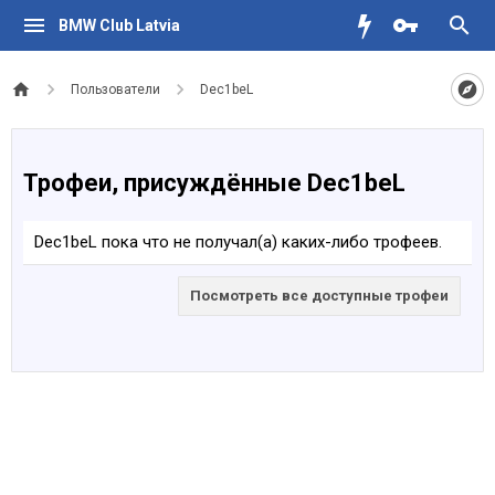
BMW Club Latvia
Пользователи
Dec1beL
Трофеи, присуждённые Dec1beL
Dec1beL пока что не получал(а) каких-либо трофеев.
Посмотреть все доступные трофеи