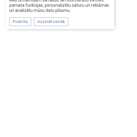
Mēs izmantojam sīkfailus, lai nodrošinātu vietnes
pamata funkcijas, personalizētu saturu un reklāmas
un analizētu mūsu datu plūsmu.
Piekrītu
Uzzināt vairāk