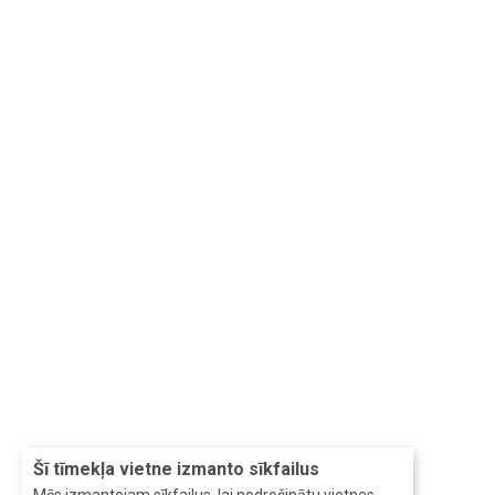
Šī tīmekļa vietne izmanto sīkfailus