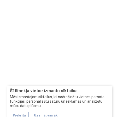
Šī tīmekļa vietne izmanto sīkfailus
Mēs izmantojam sīkfailus, lai nodrošinātu vietnes pamata
funkcijas, personalizētu saturu un reklāmas un analizētu
mūsu datu plūsmu.
Piekrītu
Uzzināt vairāk