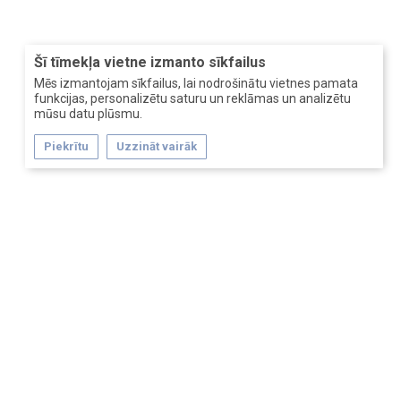
Šī tīmekļa vietne izmanto sīkfailus
Mēs izmantojam sīkfailus, lai nodrošinātu vietnes pamata
funkcijas, personalizētu saturu un reklāmas un analizētu
mūsu datu plūsmu.
Piekrītu
Uzzināt vairāk