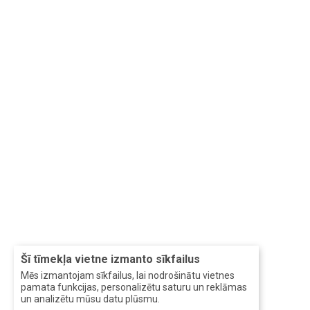
Šī tīmekļa vietne izmanto sīkfailus
Mēs izmantojam sīkfailus, lai nodrošinātu vietnes
pamata funkcijas, personalizētu saturu un reklāmas
un analizētu mūsu datu plūsmu.