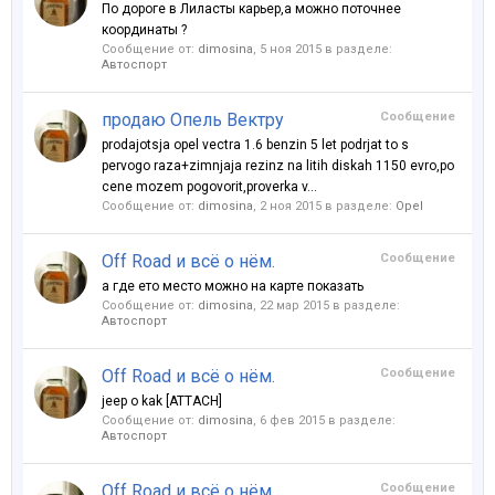
По дороге в Лиласты карьер,а можно поточнее
координаты ?
Сообщение от:
dimosina
,
5 ноя 2015
в разделе:
Автоспорт
продаю Опель Вектру
Сообщение
prodajotsja opel vectra 1.6 benzin 5 let podrjat to s
pervogo raza+zimnjaja rezinz na litih diskah 1150 evro,po
cene mozem pogovorit,proverka v...
Сообщение от:
dimosina
,
2 ноя 2015
в разделе:
Opel
Off Road и всё о нём.
Сообщение
а где ето место можно на карте показать
Сообщение от:
dimosina
,
22 мар 2015
в разделе:
Автоспорт
Off Road и всё о нём.
Сообщение
jeep o kak [ATTACH]
Сообщение от:
dimosina
,
6 фев 2015
в разделе:
Автоспорт
Off Road и всё о нём.
Сообщение