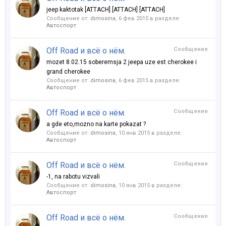
jeep kaktotak [ATTACH] [ATTACH] [ATTACH]
Сообщение от:
dimosina
,
6 фев 2015
в разделе:
Автоспорт
Off Road и всё о нём.
Сообщение
mozet 8.02.15 soberemsja 2 jeepa uze est cherokee i
grand cherokee
Сообщение от:
dimosina
,
6 фев 2015
в разделе:
Автоспорт
Off Road и всё о нём.
Сообщение
a gde eto,mozno na karte pokazat ?
Сообщение от:
dimosina
,
10 янв 2015
в разделе:
Автоспорт
Off Road и всё о нём.
Сообщение
-1, na rabotu vizvali
Сообщение от:
dimosina
,
10 янв 2015
в разделе:
Автоспорт
Off Road и всё о нём.
Сообщение