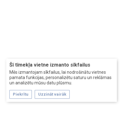
Šī tīmekļa vietne izmanto sīkfailus
Mēs izmantojam sīkfailus, lai nodrošinātu vietnes
pamata funkcijas, personalizētu saturu un reklāmas
un analizētu mūsu datu plūsmu.
Piekrītu
Uzzināt vairāk