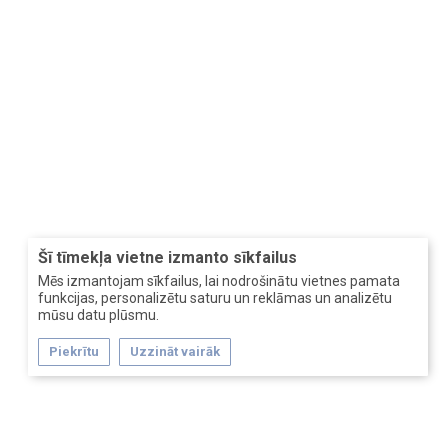
Šī tīmekļa vietne izmanto sīkfailus
Mēs izmantojam sīkfailus, lai nodrošinātu vietnes pamata
funkcijas, personalizētu saturu un reklāmas un analizētu
mūsu datu plūsmu.
Piekrītu
Uzzināt vairāk