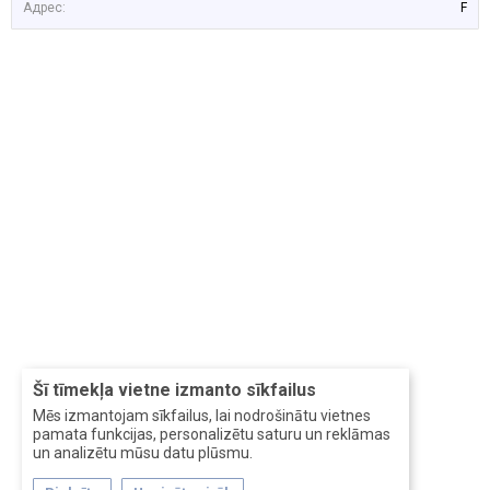
Адрес:
F
Šī tīmekļa vietne izmanto sīkfailus
Mēs izmantojam sīkfailus, lai nodrošinātu vietnes
pamata funkcijas, personalizētu saturu un reklāmas
un analizētu mūsu datu plūsmu.