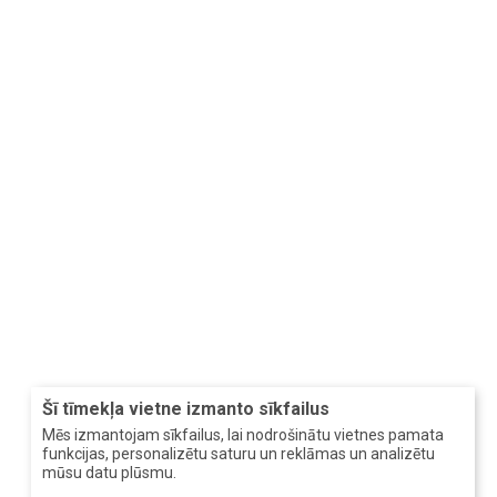
Šī tīmekļa vietne izmanto sīkfailus
Mēs izmantojam sīkfailus, lai nodrošinātu vietnes pamata
funkcijas, personalizētu saturu un reklāmas un analizētu
mūsu datu plūsmu.