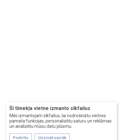
Šī tīmekļa vietne izmanto sīkfailus
Mēs izmantojam sīkfailus, lai nodrošinātu vietnes
pamata funkcijas, personalizētu saturu un reklāmas
un analizētu mūsu datu plūsmu.
Piekrītu
Uzzināt vairāk