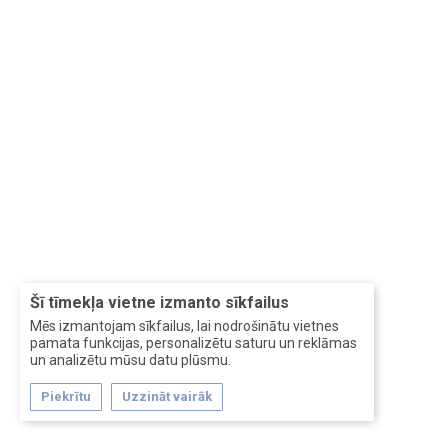
Šī tīmekļa vietne izmanto sīkfailus
Mēs izmantojam sīkfailus, lai nodrošinātu vietnes
pamata funkcijas, personalizētu saturu un reklāmas
un analizētu mūsu datu plūsmu.
Piekrītu
Uzzināt vairāk