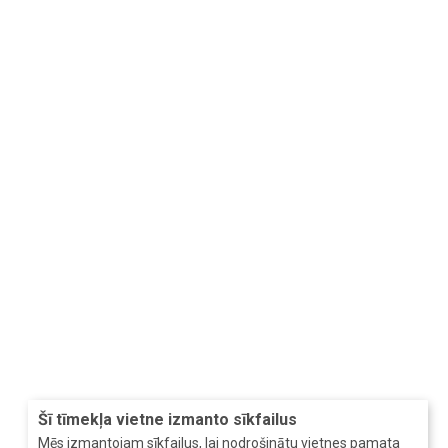
Šī tīmekļa vietne izmanto sīkfailus
Mēs izmantojam sīkfailus, lai nodrošinātu vietnes pamata