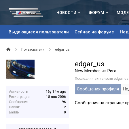
НОВОСТИ
ФОРУМ
МОДЕ
Выдающиеся пользователи
Сейчас на форуме
Нед
Пользователи
edgar_us
edgar_us
New Member
,
из
Рига
Последняя активность edgar_us
Сообщения профиля
Не
Активность:
16y 14w ago
Регистрация:
18 янв 2006
Сообщения:
96
Сообщения на странице пр
Лайки:
2
Баллы:
0