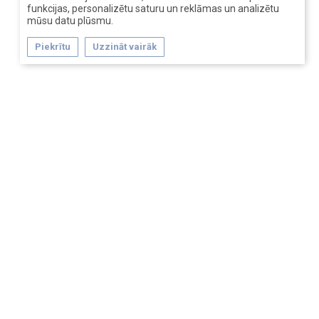
funkcijas, personalizētu saturu un reklāmas un analizētu
mūsu datu plūsmu.
Piekrītu
Uzzināt vairāk