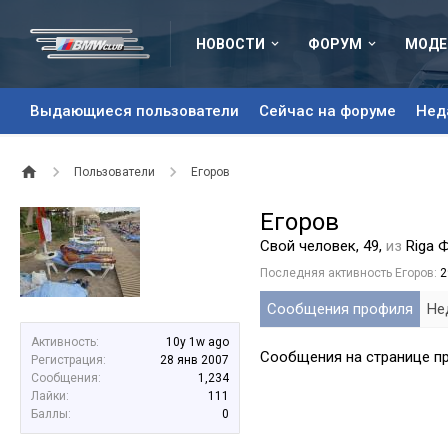
НОВОСТИ
ФОРУМ
МОДЕ
Выдающиеся пользователи
Сейчас на форуме
Нед
Пользователи
Егоров
Егоров
Свой человек
, 49,
из
Riga 
Последняя активность Егоров:
2
Сообщения профиля
Не
Активность:
10y 1w ago
Сообщения на странице пр
Регистрация:
28 янв 2007
Сообщения:
1,234
Лайки:
111
Баллы:
0