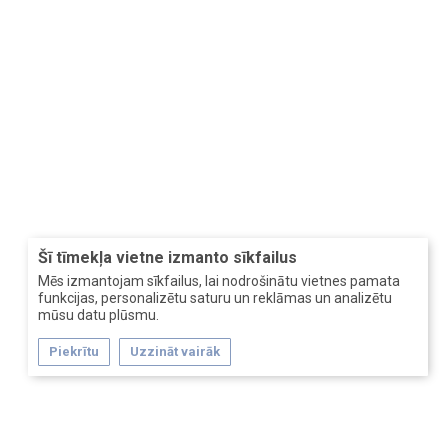
Šī tīmekļa vietne izmanto sīkfailus
Mēs izmantojam sīkfailus, lai nodrošinātu vietnes pamata
funkcijas, personalizētu saturu un reklāmas un analizētu
mūsu datu plūsmu.
Piekrītu
Uzzināt vairāk