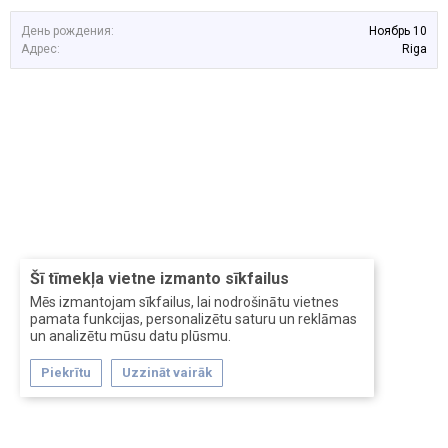
День рождения:
Ноябрь 10
Адрес:
Riga
Šī tīmekļa vietne izmanto sīkfailus
Mēs izmantojam sīkfailus, lai nodrošinātu vietnes
pamata funkcijas, personalizētu saturu un reklāmas
un analizētu mūsu datu plūsmu.
Piekrītu
Uzzināt vairāk