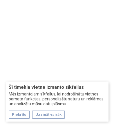
Šī tīmekļa vietne izmanto sīkfailus
Mēs izmantojam sīkfailus, lai nodrošinātu vietnes
pamata funkcijas, personalizētu saturu un reklāmas
un analizētu mūsu datu plūsmu.
Piekrītu
Uzzināt vairāk