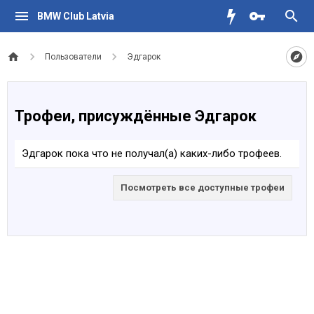
BMW Club Latvia
Пользователи
Эдгарок
Трофеи, присуждённые Эдгарок
Эдгарок пока что не получал(а) каких-либо трофеев.
Посмотреть все доступные трофеи