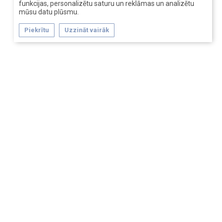
funkcijas, personalizētu saturu un reklāmas un analizētu
mūsu datu plūsmu.
Piekrītu
Uzzināt vairāk