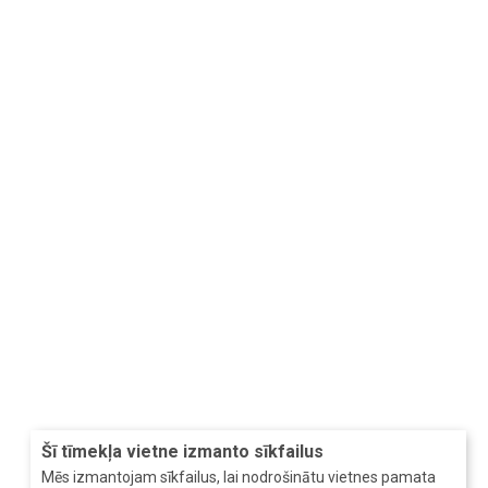
Šī tīmekļa vietne izmanto sīkfailus
Mēs izmantojam sīkfailus, lai nodrošinātu vietnes pamata