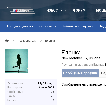
НОВОСТИ
ФОРУМ
МОДЕ
Выдающиеся пользователи
Сейчас на форуме
Нед
Пользователи
Еленка
Еленка
New Member
, 37,
из
Riga
Последняя активность Еленка:
Сообщения профиля
Не
Активность:
14y 51w ago
Сообщения на странице пр
Регистрация:
19 июн 2008
Сообщения:
108
Лайки:
21
Баллы:
0