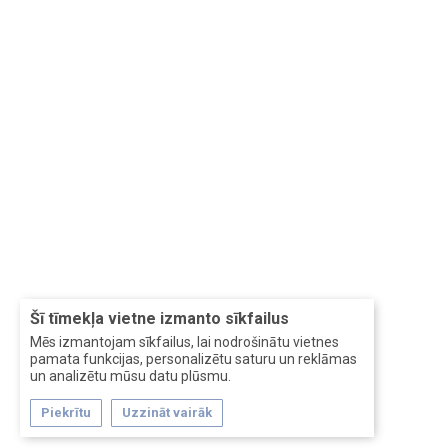
Šī tīmekļa vietne izmanto sīkfailus
Mēs izmantojam sīkfailus, lai nodrošinātu vietnes
pamata funkcijas, personalizētu saturu un reklāmas
un analizētu mūsu datu plūsmu.
Piekrītu
Uzzināt vairāk