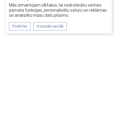
Mēs izmantojam sīkfailus, lai nodrošinātu vietnes
pamata funkcijas, personalizētu saturu un reklāmas
un analizētu mūsu datu plūsmu.
Piekrītu
Uzzināt vairāk
Forum software by XenForo™
Перевод:
XF-Russia.ru
Сделано в
Entrypoint
Обратная связь
Помощь
Условия и правила