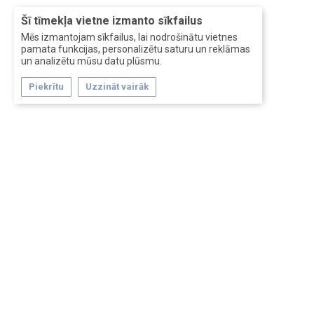
Šī tīmekļa vietne izmanto sīkfailus
Mēs izmantojam sīkfailus, lai nodrošinātu vietnes
pamata funkcijas, personalizētu saturu un reklāmas
un analizētu mūsu datu plūsmu.
Piekrītu
Uzzināt vairāk