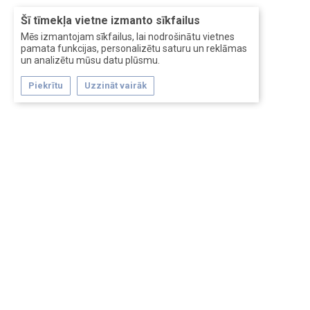
Šī tīmekļa vietne izmanto sīkfailus
Mēs izmantojam sīkfailus, lai nodrošinātu vietnes
pamata funkcijas, personalizētu saturu un reklāmas
un analizētu mūsu datu plūsmu.
Piekrītu
Uzzināt vairāk