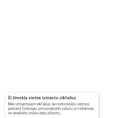
Šī tīmekļa vietne izmanto sīkfailus
Mēs izmantojam sīkfailus, lai nodrošinātu vietnes
pamata funkcijas, personalizētu saturu un reklāmas
un analizētu mūsu datu plūsmu.