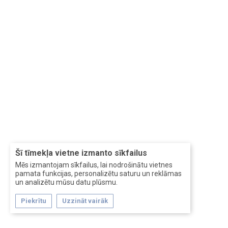
Šī tīmekļa vietne izmanto sīkfailus
Mēs izmantojam sīkfailus, lai nodrošinātu vietnes
pamata funkcijas, personalizētu saturu un reklāmas
un analizētu mūsu datu plūsmu.
Piekrītu
Uzzināt vairāk