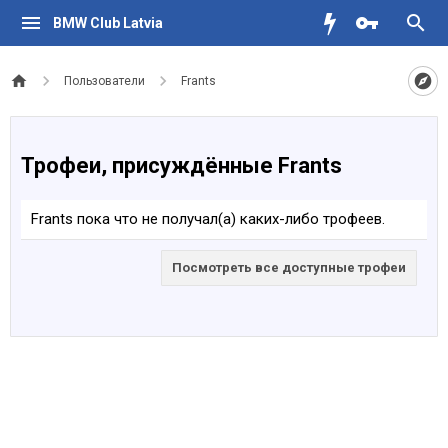
BMW Club Latvia
Пользователи
Frants
Трофеи, присуждённые Frants
Frants пока что не получал(а) каких-либо трофеев.
Посмотреть все доступные трофеи