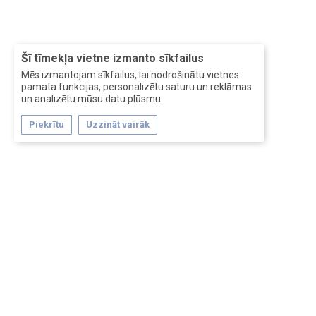
Šī tīmekļa vietne izmanto sīkfailus
Mēs izmantojam sīkfailus, lai nodrošinātu vietnes
pamata funkcijas, personalizētu saturu un reklāmas
un analizētu mūsu datu plūsmu.
Piekrītu
Uzzināt vairāk