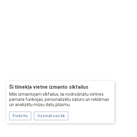
Šī tīmekļa vietne izmanto sīkfailus
Mēs izmantojam sīkfailus, lai nodrošinātu vietnes
pamata funkcijas, personalizētu saturu un reklāmas
un analizētu mūsu datu plūsmu.
Piekrītu
Uzzināt vairāk