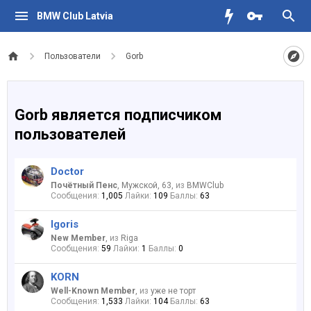
BMW Club Latvia
Пользователи
Gorb
Gorb является подписчиком
пользователей
Doctor
Почётный Пенс
, Мужской, 63,
из
BMWClub
Сообщения:
1,005
Лайки:
109
Баллы:
63
Igoris
New Member
,
из
Riga
Сообщения:
59
Лайки:
1
Баллы:
0
KORN
Well-Known Member
,
из
уже не торт
Сообщения:
1,533
Лайки:
104
Баллы:
63