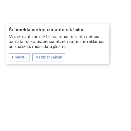
Šī tīmekļa vietne izmanto sīkfailus
Mēs izmantojam sīkfailus, lai nodrošinātu vietnes
pamata funkcijas, personalizētu saturu un reklāmas
un analizētu mūsu datu plūsmu.
Piekrītu
Uzzināt vairāk