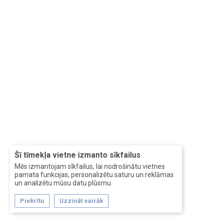
Šī tīmekļa vietne izmanto sīkfailus
Mēs izmantojam sīkfailus, lai nodrošinātu vietnes
pamata funkcijas, personalizētu saturu un reklāmas
un analizētu mūsu datu plūsmu.
Piekrītu
Uzzināt vairāk