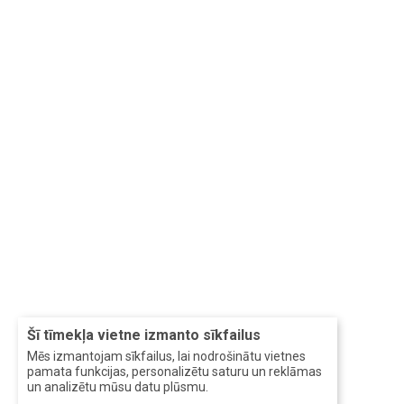
Šī tīmekļa vietne izmanto sīkfailus
Mēs izmantojam sīkfailus, lai nodrošinātu vietnes
pamata funkcijas, personalizētu saturu un reklāmas
un analizētu mūsu datu plūsmu.