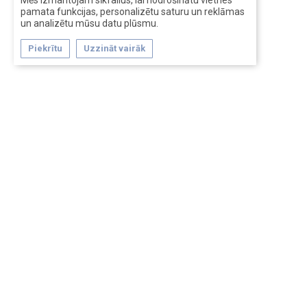
Mēs izmantojam sīkfailus, lai nodrošinātu vietnes
pamata funkcijas, personalizētu saturu un reklāmas
un analizētu mūsu datu plūsmu.
Piekrītu
Uzzināt vairāk