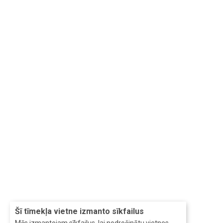
Šī tīmekļa vietne izmanto sīkfailus