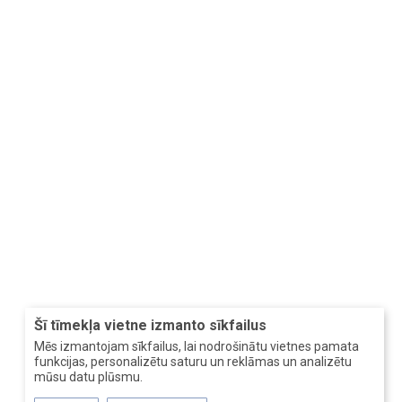
Šī tīmekļa vietne izmanto sīkfailus
Mēs izmantojam sīkfailus, lai nodrošinātu vietnes pamata
funkcijas, personalizētu saturu un reklāmas un analizētu
mūsu datu plūsmu.