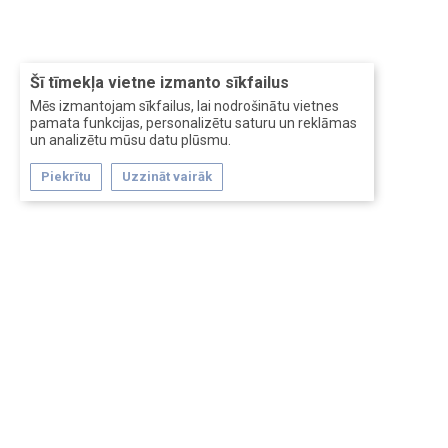
Šī tīmekļa vietne izmanto sīkfailus
Mēs izmantojam sīkfailus, lai nodrošinātu vietnes
pamata funkcijas, personalizētu saturu un reklāmas
un analizētu mūsu datu plūsmu.
Piekrītu
Uzzināt vairāk