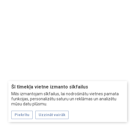
Šī tīmekļa vietne izmanto sīkfailus
Mēs izmantojam sīkfailus, lai nodrošinātu vietnes pamata
funkcijas, personalizētu saturu un reklāmas un analizētu
mūsu datu plūsmu.
Piekrītu
Uzzināt vairāk