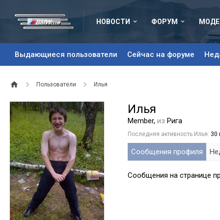
НОВОСТИ
ФОРУМ
МОДЕ
Выдающиеся пользователи
Сейчас на форуме
Нед
Пользователи
Илья
Илья
Member
,
из
Рига
Последняя активность Илья:
30
Сообщения профиля
Не
Сообщения на странице пр